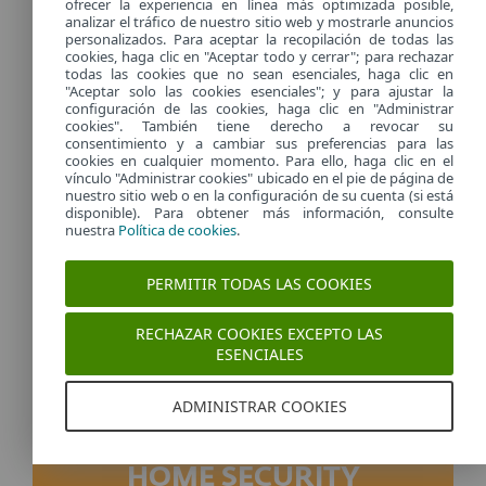
ofrecer la experiencia en línea más optimizada posible,
analizar el tráfico de nuestro sitio web y mostrarle anuncios
personalizados. Para aceptar la recopilación de todas las
cookies, haga clic en "Aceptar todo y cerrar"; para rechazar
todas las cookies que no sean esenciales, haga clic en
"Aceptar solo las cookies esenciales"; y para ajustar la
HOME SECURITY
configuración de las cookies, haga clic en "Administrar
cookies". También tiene derecho a revocar su
ULTIMATE
consentimiento y a cambiar sus preferencias para las
cookies en cualquier momento. Para ello, haga clic en el
vínculo "Administrar cookies" ubicado en el pie de página de
nuestro sitio web o en la configuración de su cuenta (si está
COMPRAR
disponible). Para obtener más información, consulte
nuestra
Política de cookies
.
+ Información
PERMITIR TODAS LAS COOKIES
RECHAZAR COOKIES EXCEPTO LAS
ESENCIALES
MÁS POPULAR
ADMINISTRAR COOKIES
HOME SECURITY