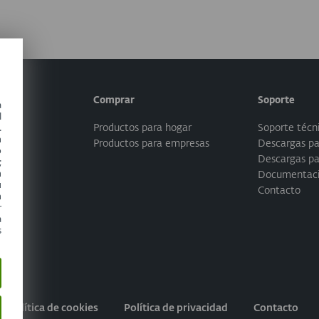
Comprar
Soporte
a
l
.
uctos
Productos para hogar
Soporte técn
n
Productos para empresas
Descargas pa
o
Descargas p
;
n
Documentac
u
sas
Contacto
n
r
a
s
Política de cookies
Política de privacidad
Contacto