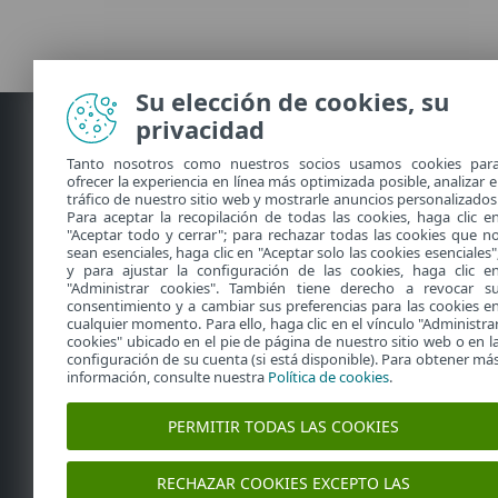
Su elección de cookies, su
privacidad
Hogar
Empresas
Tanto nosotros como nuestros socios usamos cookies par
ofrecer la experiencia en línea más optimizada posible, analizar e
tráfico de nuestro sitio web y mostrarle anuncios personalizados
Todos los productos
Todos los prod
Para aceptar la recopilación de todas las cookies, haga clic e
Para dispositivos múltiples
En la nube
"Aceptar todo y cerrar"; para rechazar todas las cookies que n
Para Windows
Servicios
sean esenciales, haga clic en "Aceptar solo las cookies esenciales"
y para ajustar la configuración de las cookies, haga clic e
Para MacOS
PYMES
"Administrar cookies". También tiene derecho a revocar s
Para Android
Grandes empre
consentimiento y a cambiar sus preferencias para las cookies e
cualquier momento. Para ello, haga clic en el vínculo "Administra
Prueba gratuita
cookies" ubicado en el pie de página de nuestro sitio web o en l
configuración de su cuenta (si está disponible). Para obtener má
información, consulte nuestra
Política de cookies
.
PERMITIR TODAS LAS COOKIES
RECHAZAR COOKIES EXCEPTO LAS
Acerca de ESET